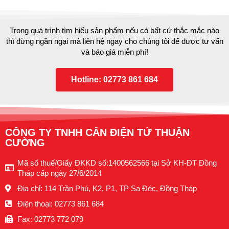
Trong quá trình tìm hiểu sản phẩm nếu có bất cứ thắc mắc nào
thì đừng ngần ngại mà liên hệ ngay cho chúng tôi để được tư vấn
và báo giá miễn phí!
Hotline: 02773 861 684
CÔNG TY TNHH CÂN ĐIỆN TỬ THUẬN
CƯỜNG
Mã số thuế/Giấy ĐKKD số:1400562566 tại Sở KH-ĐT Đồng
Tháp cấp ngày 27/6/2014
Địa chỉ: 114 Trần Phú, K2, P1, TP Sa Đéc, Đồng Tháp
Điện thoại: 02773 861 684
Fax: 02773 772 079