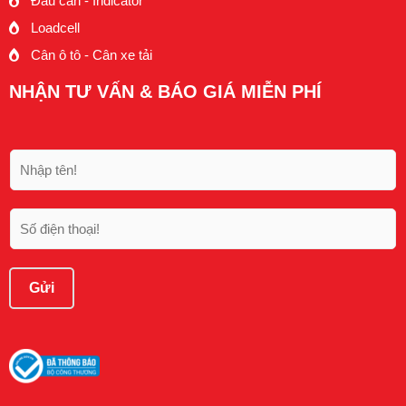
Đầu cân - Indicator
Loadcell
Cân ô tô - Cân xe tải
NHẬN TƯ VẤN & BÁO GIÁ MIỄN PHÍ
H
ọ
v
à
S
t
ố
ê
đ
n
i
Gửi
ệ
n
t
h
o
ạ
i