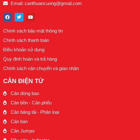
Email:
canthuancuong@gmail.com
F
T
Y
a
w
o
c
i
u
e
t
t
Chính sách bảo mật thông tin
b
t
u
o
e
b
Chính sách thanh toán
o
r
e
k
Điều khoản sử dụng
Quy định hoàn và trả hàng
Chính sách vận chuyển và giao nhận
CÂN ĐIỆN TỬ
Cân đóng bao
Cân bồn - Cân phểu
Cân băng tải - Phân loại
Cân bàn
Cân Jumpo