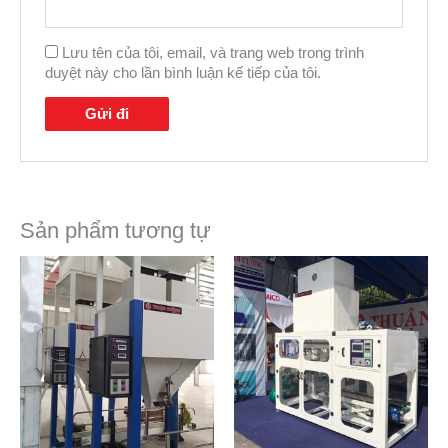
Lưu tên của tôi, email, và trang web trong trình
duyệt này cho lần bình luận kế tiếp của tôi.
Sản phẩm tương tự
H
ọ
v
à
t
S
ê
ố
n
đ
i
ệ
Gửi
n
t
h
o
ạ
i
!
*